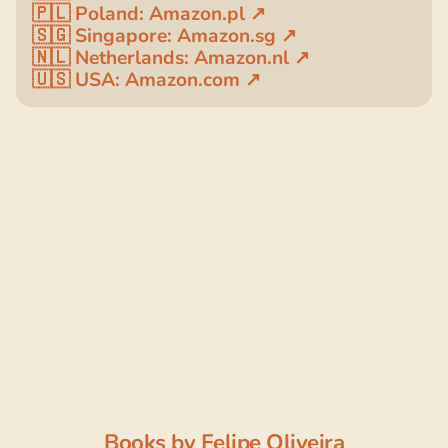
🇵🇱 Poland: Amazon.pl ↗
🇸🇬 Singapore: Amazon.sg ↗
🇳🇱 Netherlands: Amazon.nl ↗
🇺🇸 USA: Amazon.com ↗
Books by Felipe Oliveira